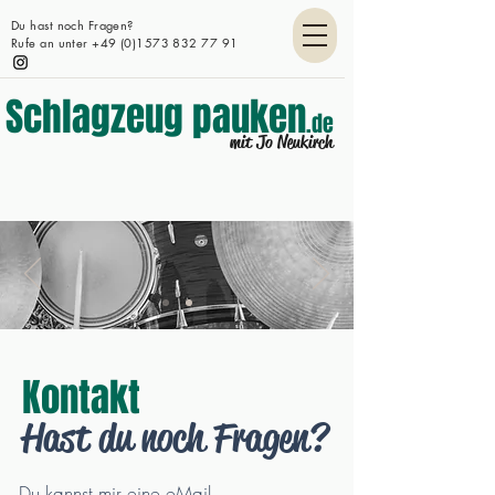
Du hast noch Fragen?
Rufe an unter
+49 (0)1573 832 77 91
Schlagzeug pauken
.de
mit Jo Neukirch
Kontakt
Hast du noch Fragen?
Du kannst mir eine eMail